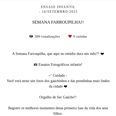
ENSAIO INFANTIL
16/SETEMBRO/2025
SEMANA FARROUPILHA!!
309
visualizações
0
curtidas
A Semana Farroupilha, que aqui no estúdio dura um mês!!! ❤️
.
📸 Ensaios Fotográficos infantis!
.
✅ Cuidado -
Você verá neste site fotos dos gauchinhos e das prendinhas mais lindos
da cidade ❤️
.
Orgulho de Ser Gaúcho!!
.
Registre os melhores momentos dessa primeira fase da vida dos seus
filhos.