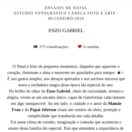
ENSAIOS DE NATAL
ESTUDIO FOTOGRÁFICO CANELA FOTO E ARTE
09/JANEIRO/2026
ENZO GABRIEL
273
visualizações
0
curtidas
O Natal é feito de pequenos momentos, daqueles que aquecem o
coração, iluminam a alma e merecem ser guardados para sempre. 🎄✨
É nos gestos simples, nos abraços apertados e nos sorrisos sinceros que
mora a verdadeira magia dessa época tão especial do ano.
No brilho do olhar do
Enzo Gabriel
, cheio de curiosidade, ternura e
alegria, revela-se um encanto único, capaz de transformar cada instante
em algo inesquecível. Ao seu lado, o cuidado e o amor da
Mamãe
Fran
e do
Papai Jeferson
criam um cenário de afeto, proteção e
cumplicidade que transborda em cada detalhe.
Foi nesse clima de carinho, imaginação e conexão que aconteceu o
ensaio dessa família tão especial. Pais que entendem a importância de