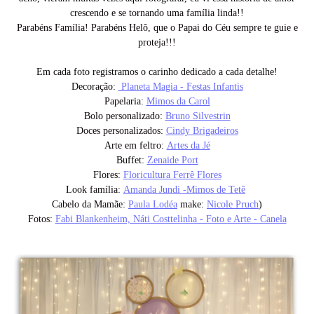
crescendo e se tornando uma família linda!!
Parabéns Família! Parabéns Helô, que o Papai do Céu sempre te guie e
proteja!!!
Em cada foto registramos o carinho dedicado a cada detalhe!
Decoração:
Planeta Magia - Festas Infantis
Papelaria:
Mimos da Carol
Bolo personalizado:
Bruno Silvestrin
Doces personalizados:
Cindy Brigadeiros
Arte em feltro:
Artes da Jé
Buffet:
Zenaide Port
Flores:
Floricultura Ferrê Flores
Look família:
Amanda Jundi -Mimos de Tetê
Cabelo da Mamãe:
Paula Lodéa
make:
Nicole Pruch
)
Fotos:
Fabi Blankenheim, Náti Costtelinha - Foto e Arte - Canela