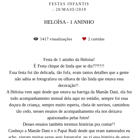
FESTAS INFANTIS
20/MAIO/2019
HELOÍSA - 1 ANINHO
1417
visualizações
2
curtidas
Festa de 1 aninho da Heloísa!
É Festa chique de linda que se diz???!!!!
Essa festa foi tão delicada, tão fofa, eram tantos detalhes que a gente
não sabia se fotografava ou olhava de tão linda que estava essa
decoração!!.
A Heloísa vem aqui desde que estava na barriga da Mamãe Dani, ela fez
todo acompanhamento mensal dela aqui no estúdio, sempre foi essa
doçura de criança, sempre muito esperta, cheia de sorrisos, caminhou
tão cedo, nesses ensaios de acompanhamento ela nos deixava
apaixonados pelas fotos!
Desses ensaios também teremos histórias pra contar!!
Conheço a Mamãe Dani e o Papai Rudi desde que eram namorados eu
acho, vieram muitas vezes aqui fotografar, eu ví essa história de amor