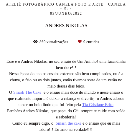
ATELIÊ FOTOGRÁFICO CANELA FOTO E ARTE - CANELA
- RS
03/JUNHO/2022
ANDRES NIKOLAS
860
visualizações
0
curtidas
Esse é o Andres Nikolas, no seu ensaio de Um Aninho! uma fazendinha
bem doce!!!
Nessa época do ano os ensaios externos são bem complicados, ou é a
chuva, o frio ou os dois juntos, então tivemos sorte de um verão no
meio desses dias feios.
O
Smash The Cake
é o ensaio mais doce do mundo e nesse ensaio o
que realmente importa é deixar a criança se divertir, o Andres adorou
mexer no bolo lindo que foi feito pela
Tia Cristiane Brito
.
Parabéns Andres Nikolas, que papai do Céu sempre te cuide com saúde
e sabedoria!
Como eu sempre digo, o
Smash the cake
é o ensaio que eu mais
adoro!!! Eu amo na verdade!!!!